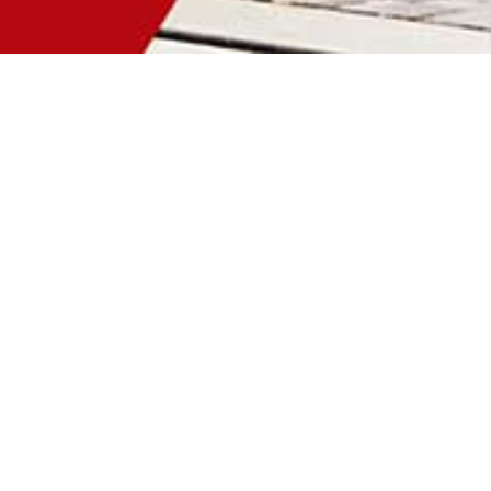
OWNLOADS
Pressemitteilung