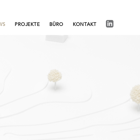
WS
PROJEKTE
BÜRO
KONTAKT