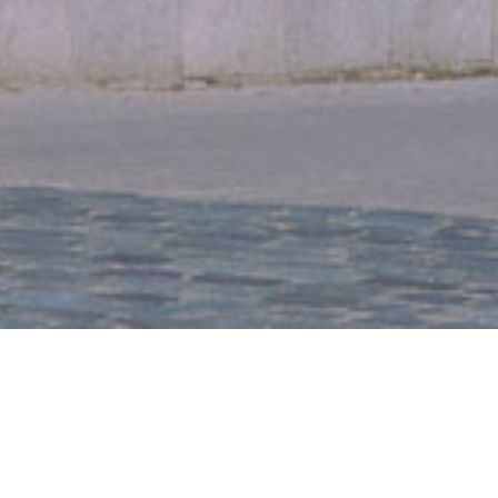
EISTUNGEN
 Rang konkurrierendes Gutachten
twirkung bei Herstellung des
anungsrechts